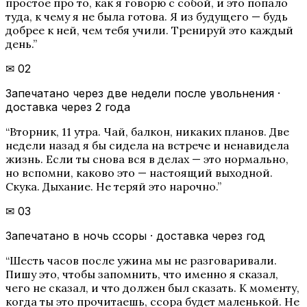
простое про то, как я говорю с собой, и это попало
туда, к чему я не была готова. Я из будущего — будь
добрее к ней, чем тебя учили. Тренируй это каждый
день.
”
✉
02
Запечатано через две недели после увольнения ·
доставка через 2 года
“
Вторник, 11 утра. Чай, балкон, никаких планов. Две
недели назад я бы сидела на встрече и ненавидела
жизнь. Если ты снова вся в делах — это нормально,
но вспомни, каково это — настоящий выходной.
Скука. Дыхание. Не теряй это нарочно.
”
✉
03
Запечатано в ночь ссоры · доставка через год
“
Шесть часов после ужина мы не разговаривали.
Пишу это, чтобы запомнить, что именно я сказал,
чего не сказал, и что должен был сказать. К моменту,
когда ты это прочитаешь, ссора будет маленькой. Не